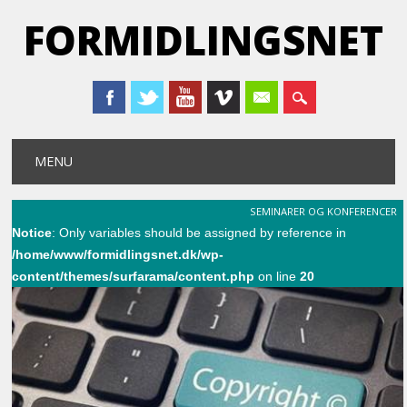
FORMIDLINGSNET
Main menu
Skip
MENU
to
content
SEMINARER OG KONFERENCER
Notice
: Only variables should be assigned by reference in
/home/www/formidlingsnet.dk/wp-
content/themes/surfarama/content.php
on line
20