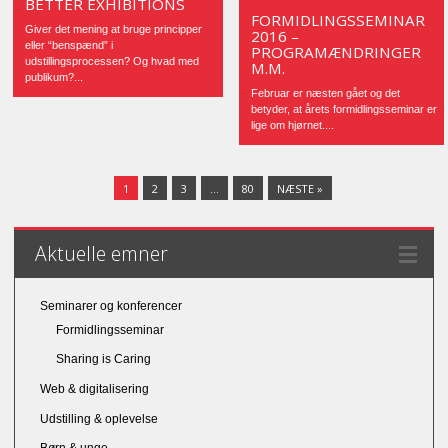
BETTER EXHIBITIONS
FORMIDLINGSSEMINAR
Giver det mening at bruge principper
2016 –
eller “benspænd” i
PROGRAMÆNDRINGER
udstillingsprocessen? Og hvad med
M.M.
publikum?...
Februar er næsten gået og det
betyder, at årets formidlingsseminar er
lige om hjørnet....
1
2
3
…
80
NÆSTE »
Aktuelle emner
Seminarer og konferencer
Formidlingsseminar
Sharing is Caring
Web & digitalisering
Udstilling & oplevelse