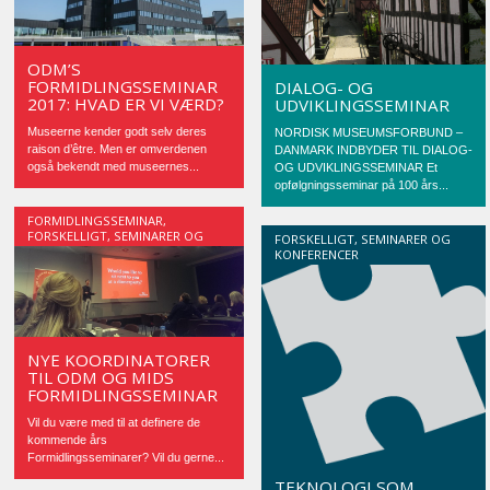
ODM’S
FORMIDLINGSSEMINAR
DIALOG- OG
2017: HVAD ER VI VÆRD?
UDVIKLINGSSEMINAR
Museerne kender godt selv deres
NORDISK MUSEUMSFORBUND –
raison d’être. Men er omverdenen
DANMARK INDBYDER TIL DIALOG-
også bekendt med museernes...
OG UDVIKLINGSSEMINAR Et
opfølgningsseminar på 100 års...
FORMIDLINGSSEMINAR
,
FORSKELLIGT
,
SEMINARER OG
FORSKELLIGT
,
SEMINARER OG
KONFERENCER
KONFERENCER
NYE KOORDINATORER
TIL ODM OG MIDS
FORMIDLINGSSEMINAR
Vil du være med til at definere de
kommende års
Formidlingsseminarer? Vil du gerne...
TEKNOLOGI SOM