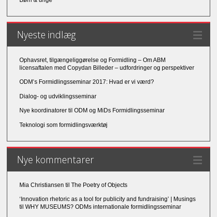
Børn & unge
Nyeste indlæg
Ophavsret, tilgængeliggørelse og Formidling – Om ABM
licensaftalen med Copydan Billeder – udfordringer og perspektiver
ODM’s Formidlingsseminar 2017: Hvad er vi værd?
Dialog- og udviklingsseminar
Nye koordinatorer til ODM og MiDs Formidlingsseminar
Teknologi som formidlingsværktøj
Nye kommentarer
Mia Christiansen
til
The Poetry of Objects
‘Innovation rhetoric as a tool for publicity and fundraising’ | Musings
til
WHY MUSEUMS? ODMs internationale formidlingsseminar