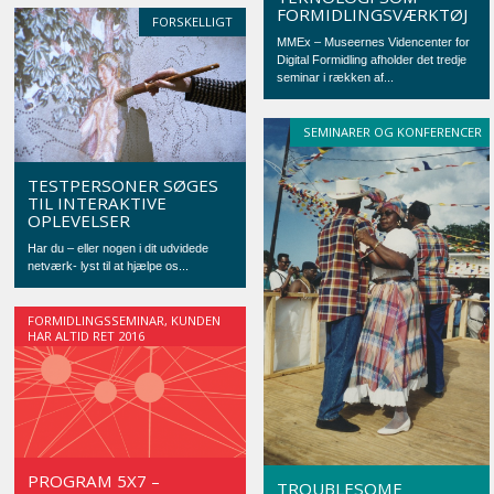
FORMIDLINGSVÆRKTØJ
FORSKELLIGT
MMEx – Museernes Videncenter for
Digital Formidling afholder det tredje
seminar i rækken af...
SEMINARER OG KONFERENCER
TESTPERSONER SØGES
TIL INTERAKTIVE
OPLEVELSER
Har du – eller nogen i dit udvidede
netværk- lyst til at hjælpe os...
FORMIDLINGSSEMINAR
,
KUNDEN
HAR ALTID RET 2016
PROGRAM 5X7 –
TROUBLESOME