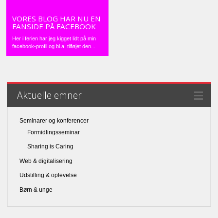
VORES BLOG HAR NU EN
FANSIDE PÅ FACEBOOK
Her i ferien har jeg kigget lidt på min
facebook-profil og bl.a. tilføjet den...
Aktuelle emner
Seminarer og konferencer
Formidlingsseminar
Sharing is Caring
Web & digitalisering
Udstilling & oplevelse
Børn & unge