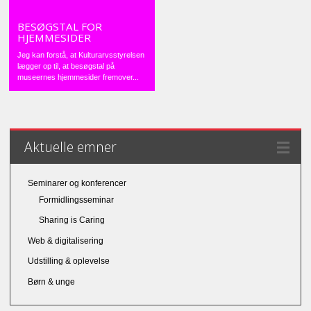
BESØGSTAL FOR
HJEMMESIDER
Jeg kan forstå, at Kulturarvsstyrelsen
lægger op til, at besøgstal på
museernes hjemmesider fremover...
Aktuelle emner
Seminarer og konferencer
Formidlingsseminar
Sharing is Caring
Web & digitalisering
Udstilling & oplevelse
Børn & unge