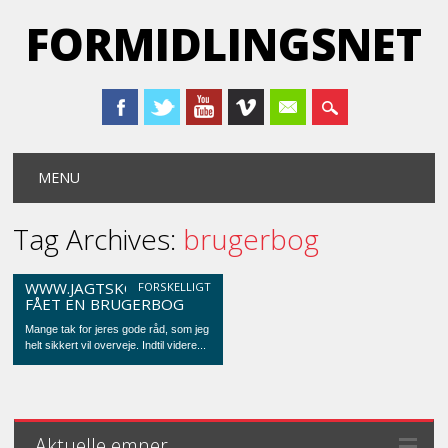
FORMIDLINGSNET
Main menu
Skip
MENU
to
content
Tag Archives:
brugerbog
WWW.JAGTSKOV.DK HAR
FORSKELLIGT
FÅET EN BRUGERBOG
Mange tak for jeres gode råd, som jeg
helt sikkert vil overveje. Indtil videre...
Aktuelle emner