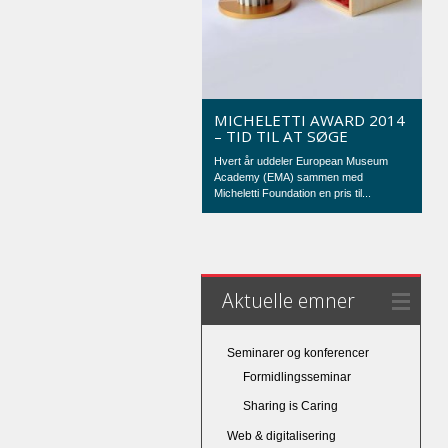
MICHELETTI AWARD 2014
– TID TIL AT SØGE
Hvert år uddeler European Museum
Academy (EMA) sammen med
Micheletti Foundation en pris til...
Aktuelle emner
Seminarer og konferencer
Formidlingsseminar
Sharing is Caring
Web & digitalisering