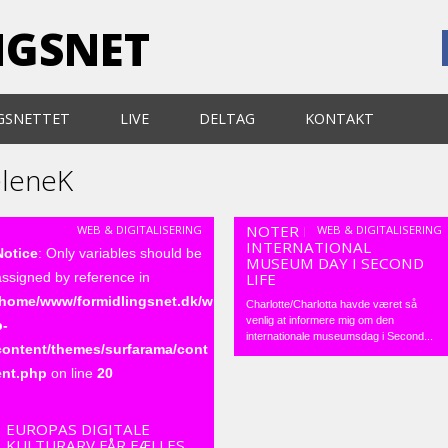
NGSNET
GSNETTET
LIVE
DELTAG
KONTAKT
leneK
NOTER FRA
WEB & DIGITALISERING
WEB & DIGITALISERING
INTERNATIONAL
Notice
: Only variables should be
MUSEUM DAY I SECOND
assigned by reference in
LIFE
/home/www/formidlingsnet.dk/w
Charlotte/Charlotta havde været så
venlig at informere mig om den
p-
internationale museumsdag i Second...
content/themes/surfarama/cont
ent.php
on line
20
EUROPAS DIGITALE
KULTURARV FÅR FÆLLES