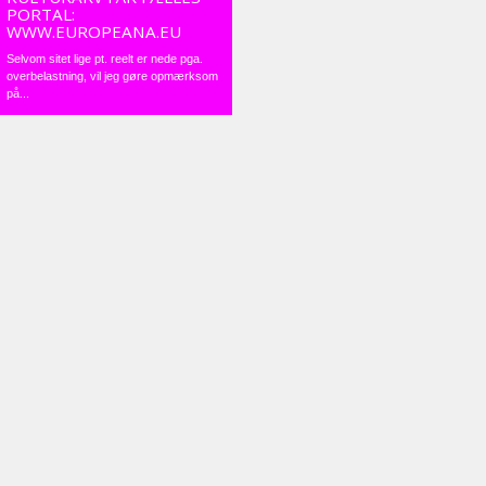
PORTAL:
WWW.EUROPEANA.EU
Selvom sitet lige pt. reelt er nede pga.
overbelastning, vil jeg gøre opmærksom
på...