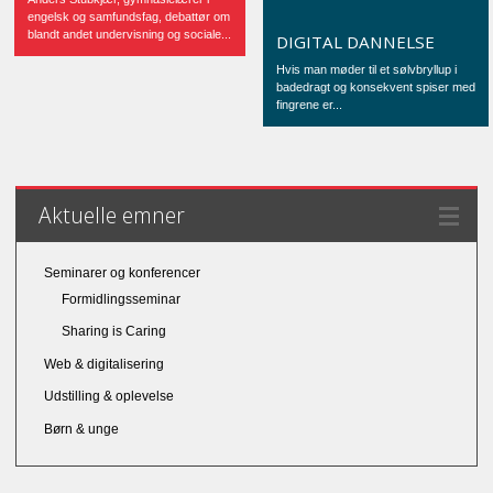
engelsk og samfundsfag, debattør om
blandt andet undervisning og sociale...
DIGITAL DANNELSE
Hvis man møder til et sølvbryllup i
badedragt og konsekvent spiser med
fingrene er...
Aktuelle emner
Seminarer og konferencer
Formidlingsseminar
Sharing is Caring
Web & digitalisering
Udstilling & oplevelse
Børn & unge