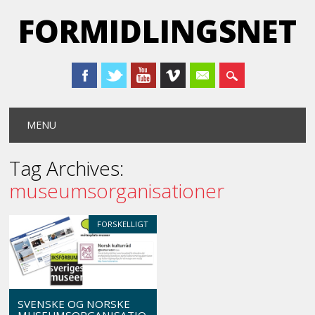
FORMIDLINGSNET
Main menu
Skip
MENU
to
content
Tag Archives:
museumsorganisationer
FORSKELLIGT
SVENSKE OG NORSKE
MUSEUMSORGANISATIO