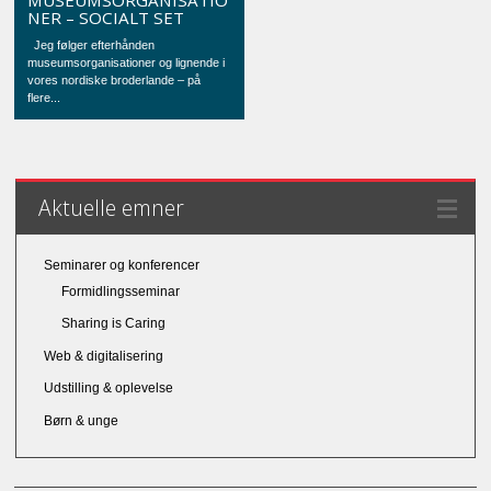
NER – SOCIALT SET
Jeg følger efterhånden
museumsorganisationer og lignende i
vores nordiske broderlande – på
flere...
Aktuelle emner
Seminarer og konferencer
Formidlingsseminar
Sharing is Caring
Web & digitalisering
Udstilling & oplevelse
Børn & unge