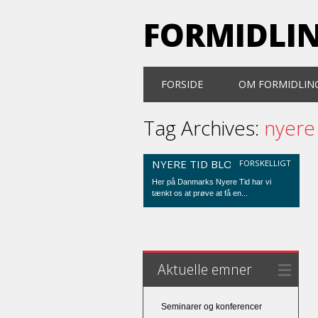
FORMIDLI
Main menu
Skip
FORSIDE
OM FORMIDLIN
to
content
Tag Archives:
nyere 
NYERE TID BLOGGER
FORSKELLIGT
Her på Danmarks Nyere Tid har vi
tænkt os at prøve at få en...
Aktuelle emner
Seminarer og konferencer