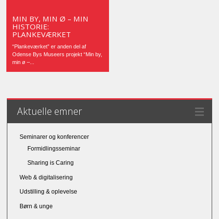
MIN BY, MIN Ø – MIN
HISTORIE:
PLANKEVÆRKET
“Plankeværket” er anden del af
Odense Bys Museers projekt “Min by,
min ø –...
Aktuelle emner
Seminarer og konferencer
Formidlingsseminar
Sharing is Caring
Web & digitalisering
Udstilling & oplevelse
Børn & unge