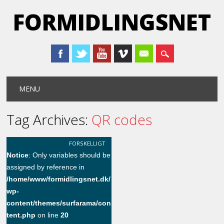
FORMIDLINGSNET
Main menu
Skip
MENU
to
content
Tag Archives:
QR codes
FORSKELLIGT
Notice
: Only variables should be
assigned by reference in
/home/www/formidlingsnet.dk/
wp-
content/themes/surfarama/con
tent.php
on line
20