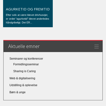
AGURKETID OG FREMTID
Efter selv at være blevet drivhusejer,
er ordet “agurketid” blevet anderledes
håndgribeligt. Det ER...
Aktuelle emner
Seminarer og konferencer
Formidlingsseminar
Sharing is Caring
Web & digitalisering
Udstilling & oplevelse
Børn & unge