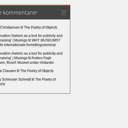
e kommentarer
 Christiansen
til
The Poetry of Objects
ovation rhetoric as a tool for publicity and
raising’ | Musings
til
WHY MUSEUMS?
s internationale formidlingsseminar
ovation rhetoric as a tool for publicity and
raising’ | Musings
til
Anders Fogh
en, filosof: Museet under mistanke
e Clausen
til
The Poetry of Objects
ly Schlosser Schmidt
til
The Poetry of
ects