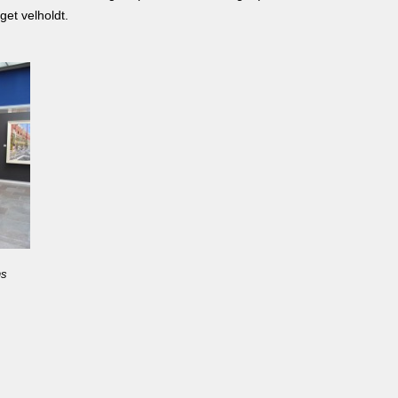
et velholdt.
ns