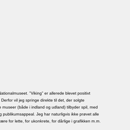
ationalmuseet. ”Viking” er allerede blevet positivt
erfor vil jeg springe direkte til det, der solgte
ere museer (både i indland og udland) tilbyder spil, med
g publikumsappeal. Jeg har naturligvis ikke prøvet alle
ære for lette, for ukonkrete, for dårlige i grafikken m.m.