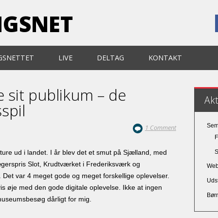
NGSNET
GSNETTET
LIVE
DELTAG
KONTAKT
 sit publikum – de
Ak
spil
Sem
1 Comment
F
S
re ud i landet. I år blev det et smut på Sjælland, med
erspris Slot, Krudtværket i Frederiksværk og
Web 
”. Det var 4 meget gode og meget forskellige oplevelser.
Udst
gvis øje med den gode digitale oplevelse. Ikke at ingen
Bør
 museumsbesøg dårligt for mig.