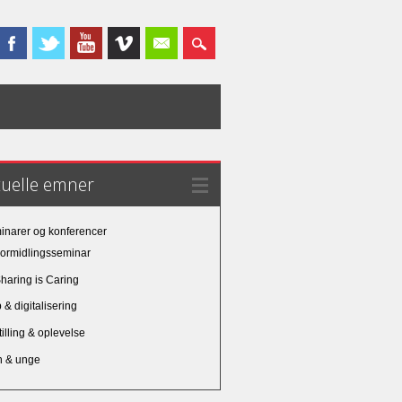
tuelle emner
inarer og konferencer
ormidlingsseminar
haring is Caring
& digitalisering
illing & oplevelse
n & unge