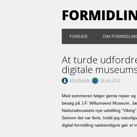
FORMIDLI
Main menu
Skip
FORSIDE
OM FORMIDLIN
to
content
At turde udfordre
digitale museums
Mie Ellekilde
29. juli 2013
Med sommeren følger gerne rejser og tu
besøg på J.F. Willumsens Museum, Jæg
Nationalmuseets nye udstilling ”Viking
Selvom det var ferie, holdt jeg naturli
digital formidling nødvendigvis gør et