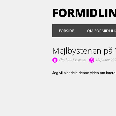
FORMIDLI
Main menu
Skip
FORSIDE
OM FORMIDLIN
to
content
Mejlbystenen på
Charlotte S H Jensen
12. januar 20
Jeg vil blot dele denne video om interak