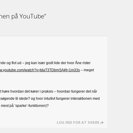
enen på YouTube”
e og flot ud – jeg kan især godt lide der hvor Åne rister
www.youtube.com/watch?v=tdaT3TDbmSA#t=1m33s
– meget
 høre hvordan det kører i praksis – hvordan fungerer det når
øgende til stede? og hvor intuitivt fungerer interaktionen med
g mest på ‘sparke’-funktionen)?
LOG IND FOR AT SVARE