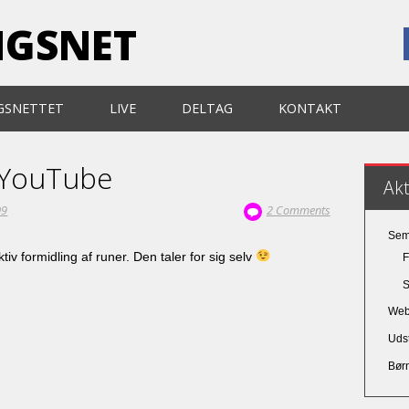
NGSNET
GSNETTET
LIVE
DELTAG
KONTAKT
 YouTube
Ak
09
2 Comments
Sem
tiv formidling af runer. Den taler for sig selv
F
S
Web 
Udst
Bør