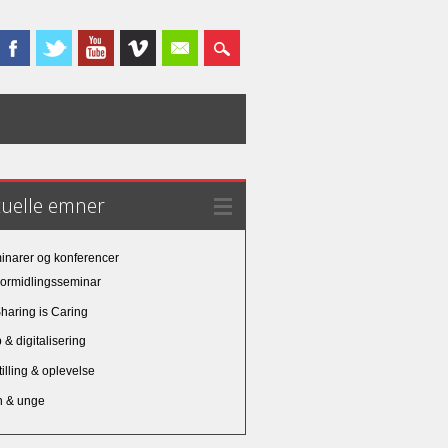
tuelle emner
inarer og konferencer
ormidlingsseminar
haring is Caring
& digitalisering
illing & oplevelse
n & unge