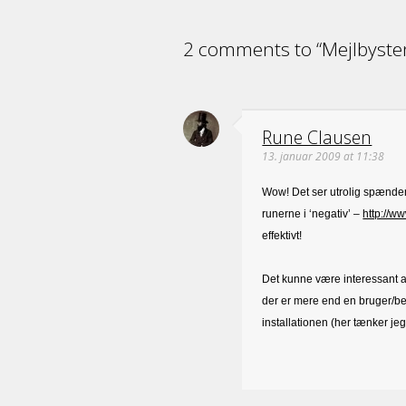
2 comments to “Mejlbyst
Rune Clausen
13. januar 2009 at 11:38
Wow! Det ser utrolig spændend
runerne i ‘negativ’ –
http://
effektivt!
Det kunne være interessant at
der er mere end en bruger/bes
installationen (her tænker je