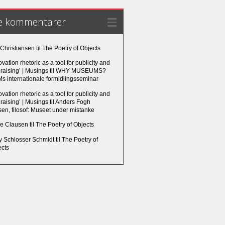
e kommentarer
 Christiansen
til
The Poetry of Objects
ovation rhetoric as a tool for publicity and
raising’ | Musings
til
WHY MUSEUMS?
s internationale formidlingsseminar
ovation rhetoric as a tool for publicity and
raising’ | Musings
til
Anders Fogh
en, filosof: Museet under mistanke
e Clausen
til
The Poetry of Objects
ly Schlosser Schmidt
til
The Poetry of
ects