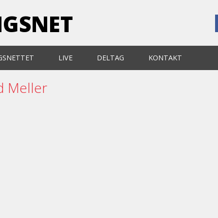
NGSNET
GSNETTET
LIVE
DELTAG
KONTAKT
d Meller