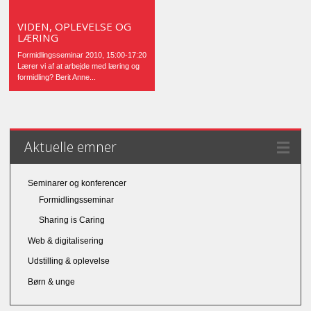
VIDEN, OPLEVELSE OG
LÆRING
Formidlingsseminar 2010, 15:00-17:20
Lærer vi af at arbejde med læring og
formidling? Berit Anne...
Aktuelle emner
Seminarer og konferencer
Formidlingsseminar
Sharing is Caring
Web & digitalisering
Udstilling & oplevelse
Børn & unge