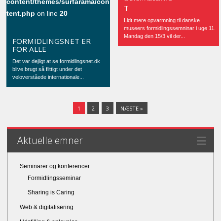
FORMIDLINGSSEMINARE
content/themes/surfarama/con
T
tent.php
on line
20
Lidt mere opvarmning til danske
museers formidlingssemninar i uge 11.
Mandag den 15/3 vil der...
FORMIDLINGSNET ER
FOR ALLE
Det var dejligt at se formidlingsnet.dk
blive brugt så flittigt under det
veloverståede internationale...
1
2
3
NÆSTE »
Aktuelle emner
Seminarer og konferencer
Formidlingsseminar
Sharing is Caring
Web & digitalisering