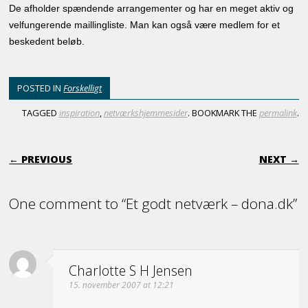
De afholder spændende arrangementer og har en meget aktiv og
velfungerende maillingliste. Man kan også være medlem for et
beskedent beløb.
POSTED IN
Forskelligt
TAGGED
inspiration
,
netværkshjemmesider
. BOOKMARK THE
permalink
.
POST NAVIGATION
← PREVIOUS
NEXT →
One comment to “Et godt netværk – dona.dk”
Charlotte S H Jensen
15. november 2007 at 12:21