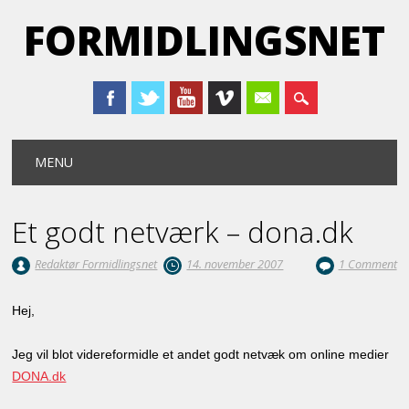
FORMIDLINGSNET
Main menu
Skip
MENU
to
content
Et godt netværk – dona.dk
Redaktør Formidlingsnet
14. november 2007
1 Comment
Hej,
Jeg vil blot videreformidle et andet godt netvæk om online medier
DONA.dk