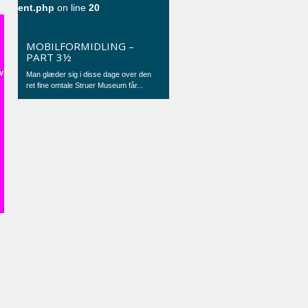
ent.php
on line
20
MOBILFORMIDLING –
PART 3½
w
Man glæder sig i disse dage over den
ret fine omtale Struer Museum får...
t