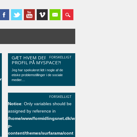
GÆT HVEM DER HAR
FORSKELLIGT
PROFIL PÅ MYSPACE?!
Jeg har spekuleret lidt i nogle af de
etiske problemstillinger i de sociale
w
medier....
t
FORSKELLIGT
Notice
: Only variables should be
assigned by reference in
/home/www/formidlingsnet.dk/w
p-
content/themes/surfarama/cont