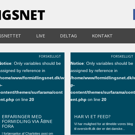
NGSNET
GSNETTET
LIVE
DELTAG
KONTAKT
FORSKELLIGT
FORSKELLIGT
Notice
: Only variables should be
Notice
: Only variables should be
assigned by reference in
assigned by reference in
/home/www/formidlingsnet.dk/w
/home/www/formidlingsnet.dk/
p-
p-
content/themes/surfarama/cont
content/themes/surfarama/con
ent.php
on line
20
ent.php
on line
20
ERFARINGER MED
HAR VI ET FEED?
FORMIDLING VIA ÅBNE
Vi har mulighed for at tilmelde vores blog
FORA
til overskrift.dk der er det danske...
I forlængelse af Charlottes post om