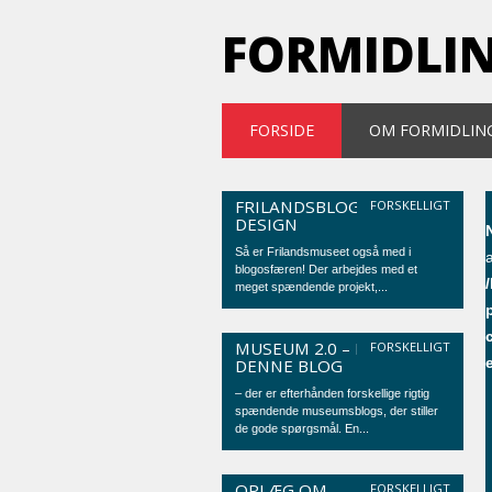
FORMIDLI
Main menu
Skip
FORSIDE
OM FORMIDLIN
to
content
FRILANDSBLOG OM
FORSKELLIGT
DESIGN
Så er Frilandsmuseet også med i
blogosfæren! Der arbejdes med et
meget spændende projekt,...
MUSEUM 2.0 – KIG FORBI
FORSKELLIGT
DENNE BLOG
– der er efterhånden forskellige rigtig
spændende museumsblogs, der stiller
de gode spørgsmål. En...
OPLÆG OM
FORSKELLIGT