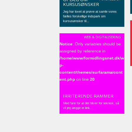
KURSUSØNSKER
Jeg har lovet at prøve at samle vores
fælles forskellige indspark om
kursusønsker til...
WEB & DIGITALISERING
Notice
: Only variables should be
assigned by reference in
/home/www/formidlingsnet.dk/w
p-
content/themes/surfarama/cont
ent.php
on line
20
IRRITERENDE RAMMER
Med fare for at det bliver for teknisk, så
vil jeg lægge et link...