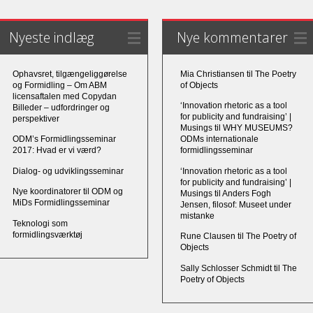
Nyeste indlæg
Nye kommentarer
Ophavsret, tilgængeliggørelse
Mia Christiansen
til
The Poetry
og Formidling – Om ABM
of Objects
licensaftalen med Copydan
‘Innovation rhetoric as a tool
Billeder – udfordringer og
for publicity and fundraising’ |
perspektiver
Musings
til
WHY MUSEUMS?
ODM’s Formidlingsseminar
ODMs internationale
2017: Hvad er vi værd?
formidlingsseminar
Dialog- og udviklingsseminar
‘Innovation rhetoric as a tool
for publicity and fundraising’ |
Nye koordinatorer til ODM og
Musings
til
Anders Fogh
MiDs Formidlingsseminar
Jensen, filosof: Museet under
mistanke
Teknologi som
formidlingsværktøj
Rune Clausen
til
The Poetry of
Objects
Sally Schlosser Schmidt
til
The
Poetry of Objects