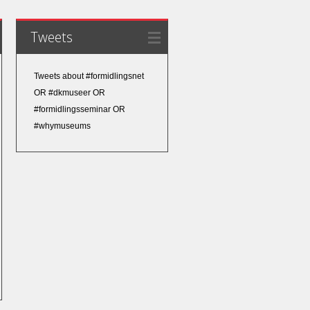
Tweets
Tweets about #formidlingsnet
OR #dkmuseer OR
#formidlingsseminar OR
#whymuseums